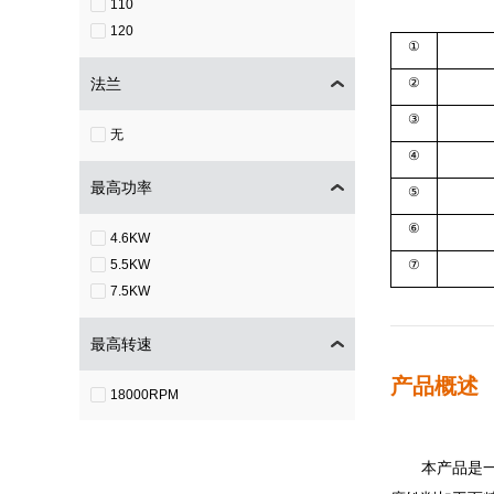
110
120
①
法兰
②
③
无
④
最高功率
⑤
⑥
4.6KW
5.5KW
⑦
7.5KW
最高转速
产品概述
18000RPM
本产品是一款高