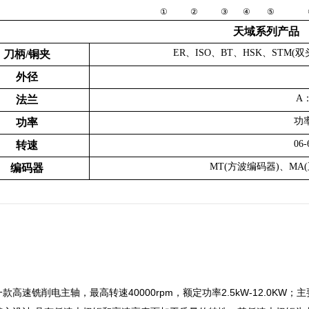
① ② ③ ④ ⑤ 
天域系列产品
ER、ISO、BT、HSK、
STM(双
刀柄/
铜夹
外径
A
法兰
功率
功率
06-
转速
MT(方波编码器)、
MA
编码器
速铣削电主轴，最高转速40000rpm，额定功率2.5kW-12.0K