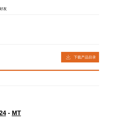
好友
下载产品目录
24
-
MT