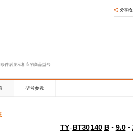
分享给
滤条件后显示相应的商品型号
绍
型号参数
表
TY
BT30
140
B
-
9.0
-
-