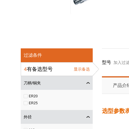
过滤条件
型号
加入过
4
有备选型号
显示备选
刀柄/铜夹
产品介
ER20
ER25
选型参数
外径