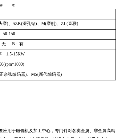
⑥ ⑦
头磨)、SZK(深孔钻)、M(磨削)、ZL(直联)
50-150
：无 B：有
：1.5-15KW
60(rpm*1000)
(正余弦编码器)、
MS(新代编码器)
W；主要应用于雕铣机及加工中心，专门针对各类金属、非金属高精