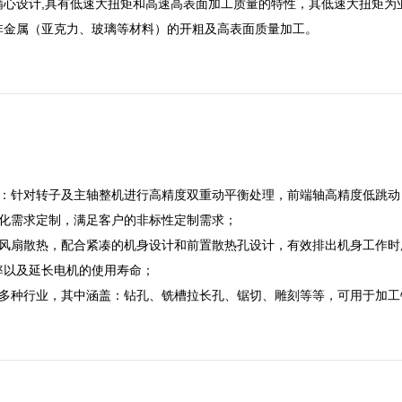
精心设计,具有低速大扭矩和高速高表面加工质量的特性，其低速大扭矩为
非金属（亚克力、玻璃等材料）的开粗及高表面质量加工。
：针对转子及主轴整机进行高精度双重动平衡处理，前端轴高精度低跳动，轴伸
制化需求定制，满足客户的非标性定制需求；
置风扇散热，配合紧凑的机身设计和前置散热孔设计，有效排出机身工作
率以及延长电机的使用寿命；
于多种行业，其中涵盖：钻孔、铣槽拉长孔、锯切、雕刻等等，可用于加工